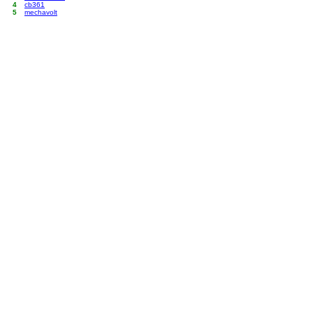
4
cb361
5
mechavolt